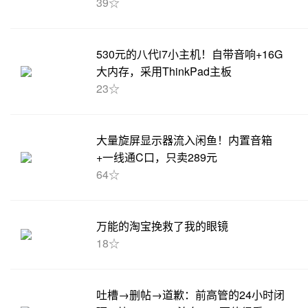
39☆
530元的八代i7小主机！自带音响+16G
大内存，采用ThinkPad主板
23☆
大量旋屏显示器流入闲鱼！内置音箱
+一线通C口，只卖289元
64☆
万能的淘宝挽救了我的眼镜
18☆
吐槽→删帖→道歉：前高管的24小时闭