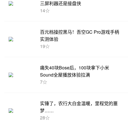
三屏利器还是接盘侠
14☆
百元档操控黑马！吾空GC Pro游戏手柄
实测体验
19☆
痛失40块Bose后，100块拿下小米
Sound全屋播放体验拉满
7☆
实锤了，农行大白金温暖，里程党的噩
梦……
28☆