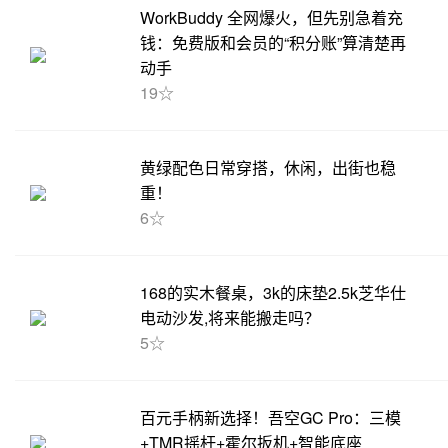
WorkBuddy 全网爆火，但先别急着充
钱：免费版和会员的“积分账”算清楚再
动手
19☆
黄绿配色日常穿搭，休闲，出街也稳
重！
6☆
168的实木餐桌，3k的床垫2.5k芝华仕
电动沙发,将来能搬走吗？
5☆
百元手柄新选择！吾空GC Pro：三模
+TMR摇杆+霍尔扳机+智能底座