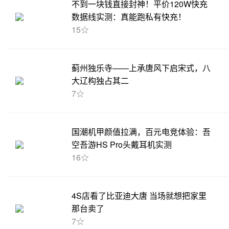
不到一块钱直接封神！平价120W快充
数据线实测：真能跑私有快充！
15☆
蓟州独乐寺——上承唐风下启宋式，八
大辽构独占其二
7☆
国潮机甲颜值拉满，百元电竞体验：吾
空吾游HS Pro头戴耳机实测
16☆
4S店看了比亚迪大唐 当场就想把家里
那台卖了
7☆