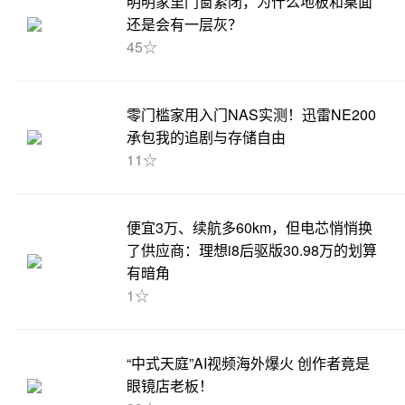
明明家里门窗紧闭，为什么地板和桌面
还是会有一层灰？
45☆
零门槛家用入门NAS实测！迅雷NE200
承包我的追剧与存储自由
11☆
便宜3万、续航多60km，但电芯悄悄换
了供应商：理想i8后驱版30.98万的划算
有暗角
1☆
“中式天庭”AI视频海外爆火 创作者竟是
眼镜店老板！