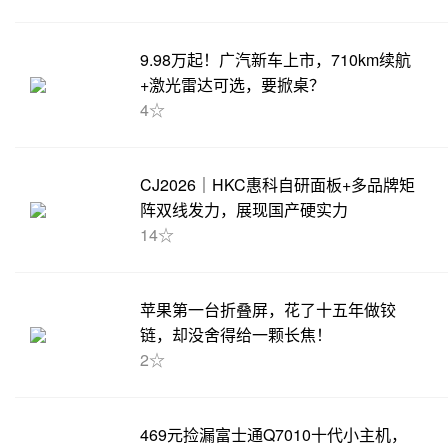
9.98万起！广汽新车上市，710km续航
+激光雷达可选，要掀桌？
4☆
CJ2026｜HKC惠科自研面板+多品牌矩
阵双线发力，展现国产硬实力
14☆
苹果第一台折叠屏，花了十五年做铰
链，却没舍得给一颗长焦！
2☆
469元捡漏富士通Q7010十代小主机，