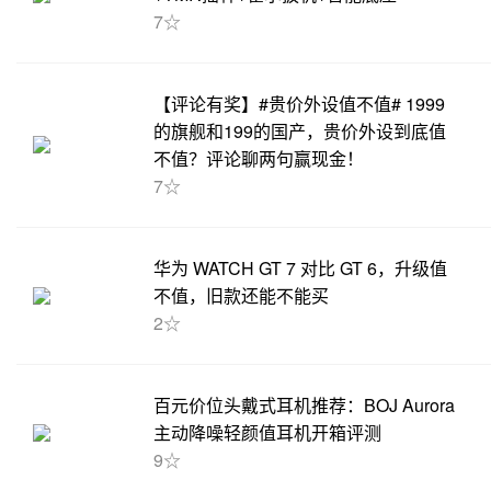
7☆
【评论有奖】#贵价外设值不值# 1999
的旗舰和199的国产，贵价外设到底值
不值？评论聊两句赢现金！
7☆
华为 WATCH GT 7 对比 GT 6，升级值
不值，旧款还能不能买
2☆
百元价位头戴式耳机推荐：BOJ Aurora
主动降噪轻颜值耳机开箱评测
9☆