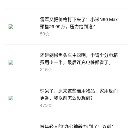
雷军又把价格打下来了：小米N90 Max
预售29.99万，压力给到谁？
59☆
还是剁椒鱼头车主聪明，申请个分电箱
费用少一半，最后连充电桩都省了。
216☆
惊呆了：原来这些商用物品，家用反而
更香，我以前怎么没想到？
473☆
被年轻人的“办公神器”惊到了！以前：