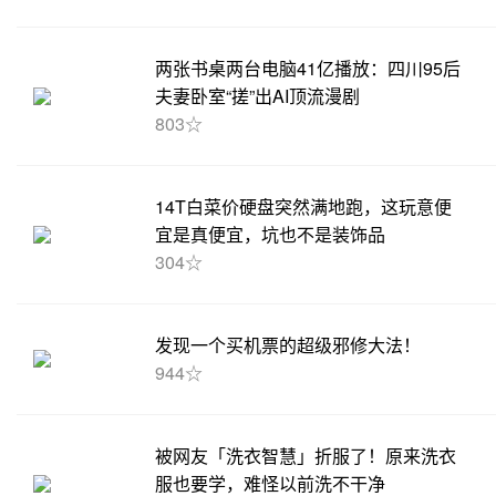
两张书桌两台电脑41亿播放：四川95后
夫妻卧室“搓”出AI顶流漫剧
803☆
14T白菜价硬盘突然满地跑，这玩意便
宜是真便宜，坑也不是装饰品
304☆
发现一个买机票的超级邪修大法！
944☆
被网友「洗衣智慧」折服了！原来洗衣
服也要学，难怪以前洗不干净