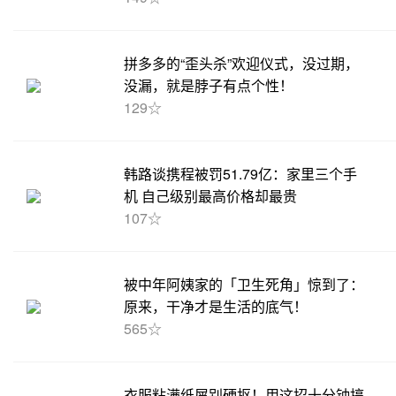
拼多多的“歪头杀”欢迎仪式，没过期，
没漏，就是脖子有点个性！
129☆
韩路谈携程被罚51.79亿：家里三个手
机 自己级别最高价格却最贵
107☆
被中年阿姨家的「卫生死角」惊到了：
原来，干净才是生活的底气！
565☆
衣服粘满纸屑别硬抠！用这招十分钟搞