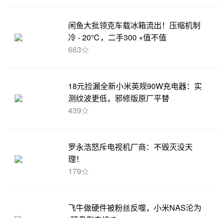
闲鱼大批领克车载冰箱流出！压缩机制
冷 - 20℃，二手300 +值不值
663☆
18元捡漏全新小米英规90W充电器：实
测纹波更低，邪修版原厂平替
439☆
罗永浩怒斥电视机厂商：不毁灭没天
理！
179☆
飞牛做硬件被粉丝反噬，小米NAS沦为