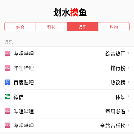
划水
摸
鱼
综合
科技
娱乐
购物
娱乐
哔哩哔哩
综合热门
哔哩哔哩
排行榜
百度贴吧
热议榜
微信
体娱
哔哩哔哩
每周必看
哔哩哔哩
全站音乐榜