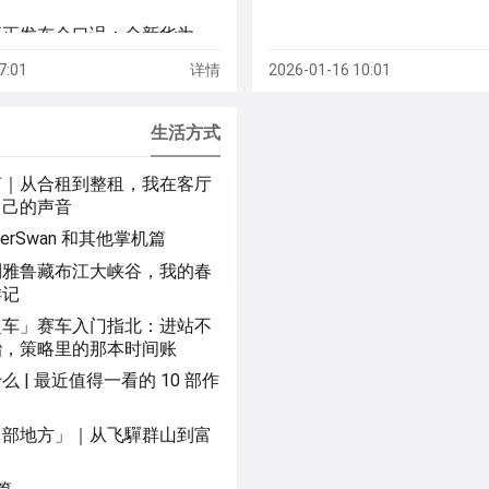
tirth8205/code-review-
22
graph
更正发布会口误：全新华为
ook Fold 非凡大师起售价是
7:01
详情
2026-01-16 10:01
元，不是 2499 元
Kimi K3 大模型登顶全球榜
生活方式
博社称美国 AI 领先中国固有
打破
声｜从合租到整租，我在客厅
 万元！小米澎程 N70 Max 大五
自己的声音
程 SUV 预售价格公布
nderSwan 和其他掌机篇
首款电摩：价格 3W+ 的大
 300km、电机功率 50kW
到雅鲁藏布江大峡谷，我的春
游记
车辆“小蓝灯”不符合国标要
续将禁止乘用车安装
超车」赛车入门指北：进站不
胎，策略里的那本时间账
τ 定律是华为可以选择的唯
突围道路
么 | 最近值得一看的 10 部作
电影《群星闪耀时》上映 2
档，豆瓣评分 7.5
中部地方」｜从飞驒群山到富