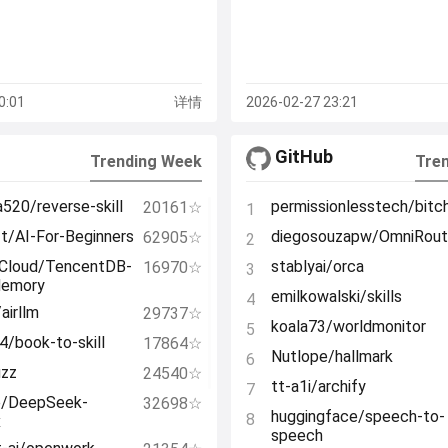
0:01
详情
2026-02-27 23:21
b
GitHub
Trending Week
Tre
520/reverse-skill
permissionlesstech/bitc
20161☆
1
t/AI-For-Beginners
diegosouzapw/OmniRou
62905☆
2
Cloud/TencentDB-
stablyai/orca
16970☆
3
Memory
emilkowalski/skills
4
airllm
29737☆
koala73/worldmonitor
5
r94/book-to-skill
17864☆
Nutlope/hallmark
6
uzz
24540☆
tt-a1i/archify
7
e/DeepSeek-
32698☆
huggingface/speech-to-
8
x
speech