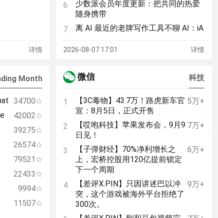
少数派会员年度更新：把共同的热爱
6
随身携带
离 AI 最近的老牌写作工具不聊 AI：iA
7
Writer 8.0 大版本更新
详情
2026-08-07 17:01
详情
App+1 | 诗经山河图：我用 AI 做了一
8
张《诗经》地图
微信
简单有效的 E-cise，如何让我摆脱体
科技
9
nding Month
态不良的「三件套」？
hat
【3C毒物】43.7万！路虎新车官
社区速递 151 | 派友的六月好物盘
34700☆
5万+
1
10
宣：8月5日，正式开售
点、携程被重罚热议和 tomtoc 城市
te
42002☆
穿行背包
【哎咆科技】苹果发布会，9月9
7万+
2
39275☆
日见！
从《奥德赛》观影聊聊 IMAX 影院的
11
26574☆
分类
【子弹财经】70%净利增长之
6万+
3
79521☆
上，宏桥控股用120亿提前锁定
在流媒体时代，搭建一个专属于自己
12
下一个周期
的「音乐探索系统」
22433☆
【差评X.PIN】只因讲述巴以冲
派评 | 近期值得关注的 App
9万+
4
13
9994☆
突，这个游戏被海外平台拒绝了
手冲咖啡指北：天太热了，来做一杯
14
11507☆
300次。
不寡淡的冰手冲吧