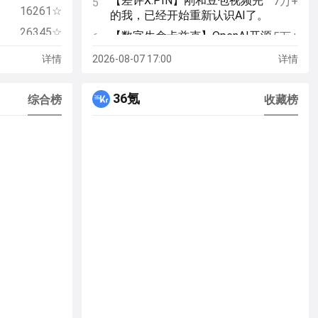
【差评X.PIN】刚和豆包视频完
7万+
5
本周看什么 | 最近值得一看的 13 部作
15
16261☆
的我，已经开始重新认识AI了。
品
26345☆
【数字生命卡兹克】OpenAI开源
5万+
6
新玩意 247｜少数派的编辑们最近买
16
的这个安全插件，是每个Vibe
9240☆
了啥？
详情
2026-08-07 17:00
详情
Coding的人都必装的神器。
MCP
看不见、摸得着的家居要素：聊聊湿
17
32856☆
【日活十个亿】豆包型人格图
10万+
7
度管理的方法与实践
36氪
综合榜
收藏榜
鉴
e-
131202☆
社区速递 150｜派友热议磁吸配件、
18
【晚点LatePost】晚点独家丨字
6万+
8
拯救呼吸通气鼻贴与国产三折叠自行
节讨论训超 5 万亿参数模型，张
81420☆
车
一鸣：不蒸馏、别被 Coding 这
ers
62922☆
Parti：一个零门槛联机游戏平台，凭
19
种短期热点影响
什么不需要服务器？
56471☆
【果壳】不小心被拍出一对血
10万+
9
派评 | 近期值得关注的 App
20
红色的瞳孔？恭喜你！
17088☆
【果壳】突发山洪25死！这些爆
6万+
10
10786☆
火的玩水项目隐藏多少危险？“包
ll
20186☆
涝包活”可信吗？
30136☆
【电手】从399元到101万元，
9万+
11
华为这场差价2500多倍的发布会
14353☆
太炸了