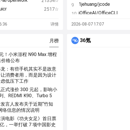
t-ai/openwork
21354☆
1jehuang/jcode
9
uicr
2517☆
iOfficeAI/OfficeCLI
10
-have-adhd
17908☆
wonderwhy-
11
6:36
详情
2026-08-07 17:07
es/faceswap
57360☆
er/DesktopCommander
rt-io/data-
HKUDS/DeepTutor
43301☆
12
36氪
r-handbook
月榜
Shubhamsaboo/awesom
13
ds4
20843☆
llm-apps
 万元！小米澎程 N90 Max 增程
/embabel-agent
OpenCut-app/OpenCut
3998☆
14
预售价格公布
microsoft/AI-For-Beginn
15
小龙：有些手机其实不是故意
pbakaus/impeccable
不让消费者用，而是因为设计
16
考虑低压下工作
pingdotgg/t3code
17
正式涨价 300 元起，影响小
every-app/open-seo
18
列、REDMI K90、Turbo 5
zhaoxuya520/reverse-ski
19
发言人发布关于近期“竹知
HKUDS/Vibe-Trading
20
网络信息的情况说明
bradautomates/claude-
导演电影《功夫女足》首日票
21
video
5 亿，一举打破 7 项中国影史