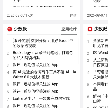
力士
纪录
鸿蒙智行回应近期“竹知了”事件，多
余承东
6
6
位博主晒出相关侵权实例
MateB
2026-08-07 17:01
详情
2026-08-07 1
24999 
小米徐洁云就“孩 go”言论回应，称有
7
小米用户养的宠物名字叫“孩 go”
月之暗面 
7
少数派
少数派
应用推荐
单后，彭
不开空调室温 25℃：江苏徐州一小区
8
认知被
试点集中供冷，每平米 4 元
[限时优惠] 数据分析：用好 Excel 中
角落新
1
1
25.99
8
消息称张一鸣内部下死命令：就算模
9
的数据透视表
听见了
座四驱增
型暂时落后，字节跳动也不会依赖 AI
Bookology：从藏书到笔记，打造你
09 Wo
2
2
蒸馏技术
张雪预告
9
的私人阅读档案
踏板，续航
从拉萨
3
华为余承东：内存高昂涨价，手机之
10
派评 | 近期值得关注的 App
日西藏
3
后可能都要大规模涨价
网传智驾
10
求，后
离 AI 最近的老牌写作工具不聊 AI：iA
「弯道
4
4
喊出“鼓励真牛逼，打击吹牛逼”口号
11
Writer 8.0 大版本更新
只为换
后，小米徐洁云称提升澎程新车宣传
任正非：
11
图品质是重大课题
一一条
派评 | 近期值得关注的 App
本周看什
5
5
品
2026 年 7 月汽车销量 / 交付汇总：北
国产科幻
12
12
派评 | 近期值得关注的 App
6
汽新能源 25074 辆，阿维塔 7626 辆
天宣布撤
解构「
6
Leitra 诞生记：一次未完成的实践
7
（持续更新）
山湾
派评 | 近期值得关注的 App
8