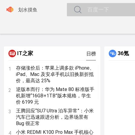

划水摸鱼
IT之家
36氪
日榜
存储涨价后：苹果上调多款 iPhone、
1
iPad、Mac 及安卓手机以旧换新折抵
价，最高达 25%
逆版本而行：华为 Mate 80 标准版手
2
机新增“16GB+1TB”版本规格，学生
价 6199 元
王腾回应“SU7 Ultra 泊车异常”：小米
3
汽车已迅速跟进分析，边界场景有
Bug 很正常
小米 REDMI K100 Pro Max 手机核心
4