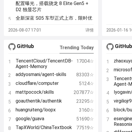
配置曝光，搭载骁龙 8 Elite Gen5 +
D2 独显芯片
全新深蓝 S05 车型正式上市，限时优
5
惠价 11.59 万元起
2026-08-07 17:01
详情
2026-01-16 1
特斯拉中国上架 Model Y 单人充气床
6
垫，659 元
GitHub
GitHu
网友喊话小米推“重庆特供版”空调，
Trending Today
7
单联瑜称强劲风系列就是“火炉城市特
供”
TencentCloud/TencentDB-
zhaoxuya
17004☆
1
1
Agent-Memory
K 系列命名引发热议：小米胡馨心暗
8
microsof
2
addyosmani/agent-skills
示 REDMI 后续旗舰手机有望命名为
83303☆
2
Tencent
3
K200 系列
cloudflare/computer
5124☆
3
Agent-
首付 4.99 万起：小米 YU7 汽车 8 月
9
mattpocock/skills
lyogavin/
207877☆
4
4
购车权益公布，限时上线“轻松还”金
goauthentik/authentik
virgilioj
23295☆
融方案
5
5
huangruiteng/loopx
block/b
3160☆
OpenAI：ChatGPT 免费用户默认模
6
6
10
型升级为 GPT-5.6 Luna，Plus 和 Pro
google/guava
esengin
51690☆
7
7
用户更新聊天界面 GPT-5.6 Sol
Reasoni
TapXWorld/ChinaTextbook
77519☆
8
即日起，ChatGPT 可以调用 Adobe