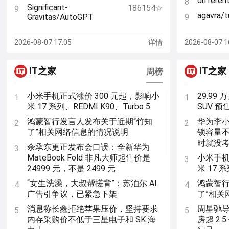
11
differen
8
Significant-
186154☆
9
Photoshop、Lightroom 来修图、设
agavra/t
Gravitas/AutoGPT
9
计了
tirth8205/code-review-
ayghri/i
29227☆
10
10
小米公布 REDMI K100 Pro Max 影像
12
graph
2026-08-07 17:05
详情
2026-08-07 1
规格：2 亿主摄、5X 潜望长焦
deepfak
11
esengine/DeepSeek-
32722☆
11
DataExpe
12
Reasonix
IT之家
IT之家
enginee
周榜
obra/superpowers
268383☆
12
antirez/
13
firecrawl/pdf-inspector
12786☆
13
小米手机正式涨价 300 元起，影响小
29.99
1
1
embabel
14
米 17 系列、REDMI K90、Turbo 5
SUV 
鸿蒙智行发言人发布关于近期“竹知
华为李
2
2
了”相关网络信息的情况说明
锁容量
时就没
余承东更正发布会口误：全新华为
3
MateBook Fold 非凡大师起售价是
小米手机
3
24999 元，不是 2499 元
米 17 系
“女生洗澡，大叔帮搓背”：苏泊尔 AI
鸿蒙智行
4
4
广告引争议，已紧急下架
了”相关
消息称长鑫拒绝苹果压价，坚持要求
周星驰
5
5
内存采购价不低于三星电子和 SK 海
房超 2.